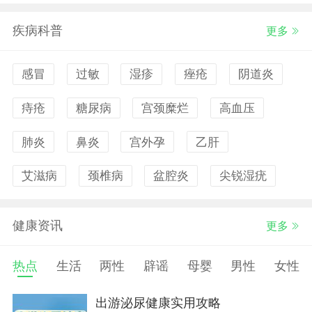
疾病科普
更多
感冒
过敏
湿疹
痤疮
阴道炎
痔疮
糖尿病
宫颈糜烂
高血压
肺炎
鼻炎
宫外孕
乙肝
艾滋病
颈椎病
盆腔炎
尖锐湿疣
健康资讯
更多
热点
生活
两性
辟谣
母婴
男性
女性
出游泌尿健康实用攻略