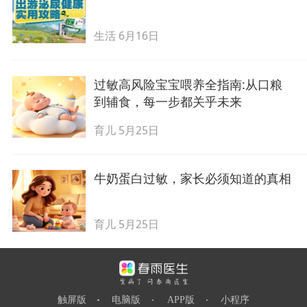
生活
6月16日
过敏高风险宝宝喂养全指南:从口粮
到辅食，每一步都关乎未来
育儿
5月25日
牛奶蛋白过敏，家长必须知道的真相
育儿
5月25日
触屏版
电脑版
APP版
小程序