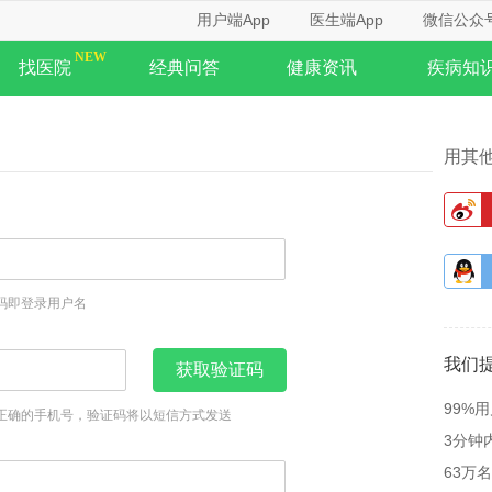
用户端App
医生端App
微信公众
找医院
经典问答
健康资讯
疾病知
用其
码即登录用户名
我们
获取验证码
99%
正确的手机号，验证码将以短信方式发送
3分钟
63万