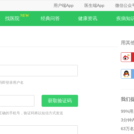
用户端App
医生端App
微信公众
找医院
经典问答
健康资讯
疾病知
用其
码即登录用户名
我们
获取验证码
99%
正确的手机号，验证码将以短信方式发送
3分钟
63万