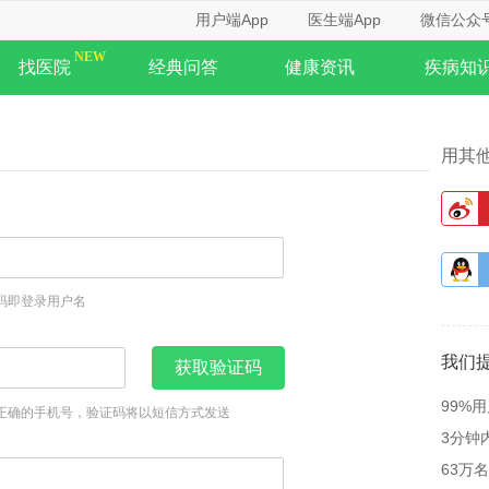
用户端App
医生端App
微信公众
找医院
经典问答
健康资讯
疾病知
用其
码即登录用户名
我们
获取验证码
99%
正确的手机号，验证码将以短信方式发送
3分钟
63万