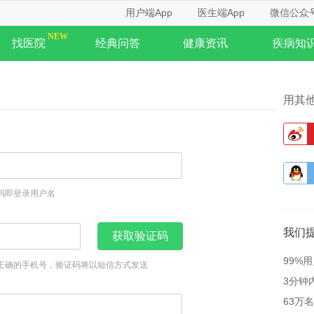
用户端App
医生端App
微信公众
找医院
经典问答
健康资讯
疾病知
用其
码即登录用户名
我们
获取验证码
99%
正确的手机号，验证码将以短信方式发送
3分钟
63万