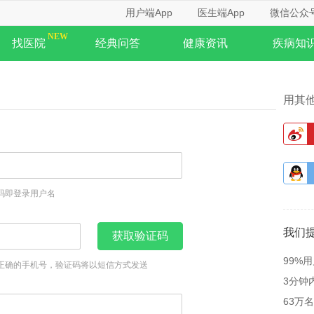
用户端App
医生端App
微信公众
找医院
经典问答
健康资讯
疾病知
用其
码即登录用户名
我们
获取验证码
99%
正确的手机号，验证码将以短信方式发送
3分钟
63万