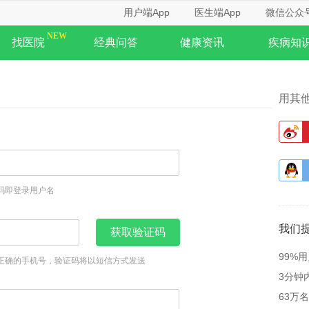
用户端App
医生端App
微信公众
找医院
经典问答
健康资讯
疾病知
用其
码即登录用户名
我们
获取验证码
99%
正确的手机号，验证码将以短信方式发送
3分钟
63万