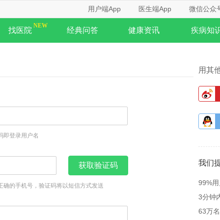
用户端App
医生端App
微信公众
找医院
经典问答
健康资讯
疾病知
用其
码即登录用户名
我们
获取验证码
99%
正确的手机号，验证码将以短信方式发送
3分钟
63万