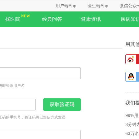
用户端App
医生端App
微信公众
找医院
经典问答
健康资讯
疾病知
用其
码即登录用户名
我们
获取验证码
99%
正确的手机号，验证码将以短信方式发送
3分钟
63万