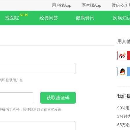
用户端App
医生端App
微信公众
找医院
经典问答
健康资讯
疾病知
用其
码即登录用户名
我们
获取验证码
99%
正确的手机号，验证码将以短信方式发送
3分钟
63万