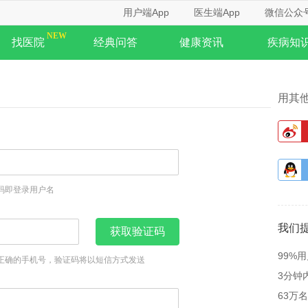
用户端App
医生端App
微信公众
找医院
经典问答
健康资讯
疾病知
用其
码即登录用户名
我们
获取验证码
99%
正确的手机号，验证码将以短信方式发送
3分钟
63万