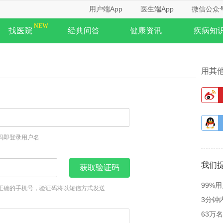
用户端App
医生端App
微信公众
找医院
经典问答
健康资讯
疾病知
用其
码即登录用户名
我们
获取验证码
99%
正确的手机号，验证码将以短信方式发送
3分钟
63万