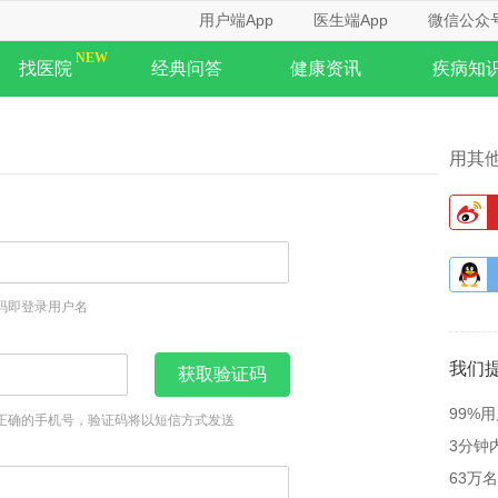
用户端App
医生端App
微信公众
找医院
经典问答
健康资讯
疾病知
用其
码即登录用户名
我们
获取验证码
99%
正确的手机号，验证码将以短信方式发送
3分钟
63万