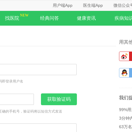
用户端App
医生端App
微信公众
找医院
经典问答
健康资讯
疾病知
用其
码即登录用户名
我们
获取验证码
99%
正确的手机号，验证码将以短信方式发送
3分钟
63万