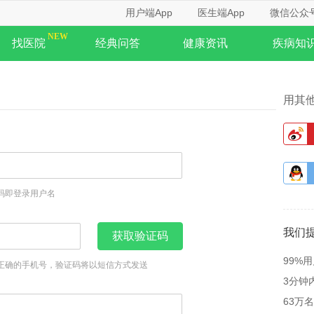
用户端App
医生端App
微信公众
找医院
经典问答
健康资讯
疾病知
用其
码即登录用户名
我们
获取验证码
99%
正确的手机号，验证码将以短信方式发送
3分钟
63万