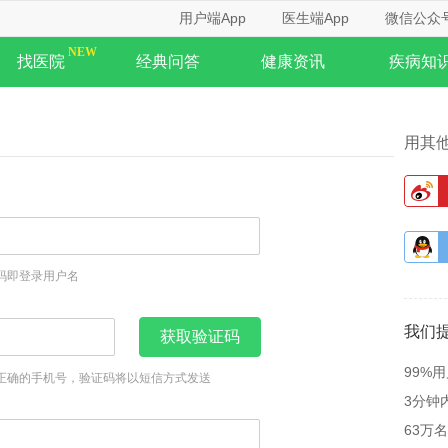
用户端App
医生端App
微信公众
找医院
经典问答
健康资讯
疾病知
用其
码即登录用户名
我们
获取验证码
99%
正确的手机号，验证码将以短信方式发送
3分钟
63万