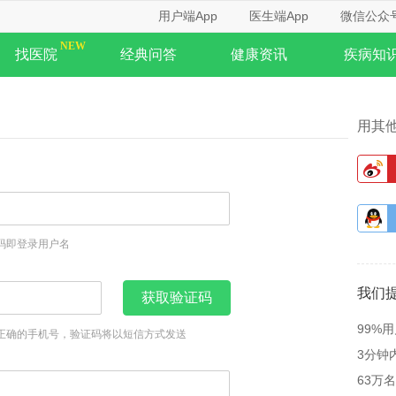
用户端App
医生端App
微信公众
找医院
经典问答
健康资讯
疾病知
用其
码即登录用户名
我们
获取验证码
99%
正确的手机号，验证码将以短信方式发送
3分钟
63万