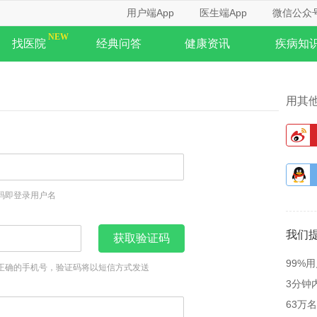
用户端App
医生端App
微信公众
找医院
经典问答
健康资讯
疾病知
用其
码即登录用户名
我们
获取验证码
99%
正确的手机号，验证码将以短信方式发送
3分钟
63万