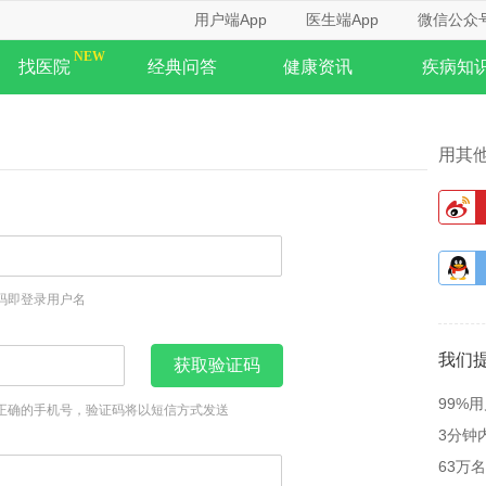
用户端App
医生端App
微信公众
找医院
经典问答
健康资讯
疾病知
用其
码即登录用户名
我们
获取验证码
99%
正确的手机号，验证码将以短信方式发送
3分钟
63万