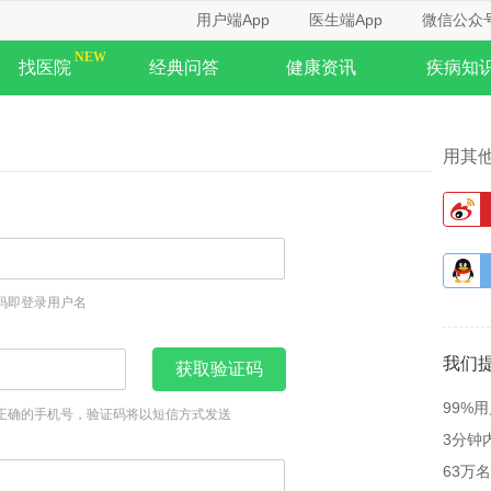
用户端App
医生端App
微信公众
找医院
经典问答
健康资讯
疾病知
用其
码即登录用户名
我们
获取验证码
99%
正确的手机号，验证码将以短信方式发送
3分钟
63万